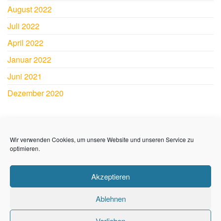
August 2022
Juli 2022
April 2022
Januar 2022
Juni 2021
Dezember 2020
SY JAMAICA
Wir verwenden Cookies, um unsere Website und unseren Service zu
Andre und Sabine Lerch
optimieren.
Impressum
Akzeptieren
Datenschutzerklärung
Ablehnen
Vorlieben