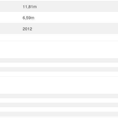
11,81m
6,59m
2012