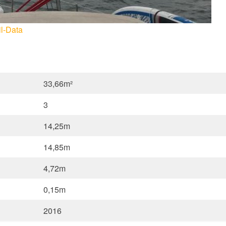
il-Data
33,66m²
3
14,25m
14,85m
4,72m
0,15m
2016