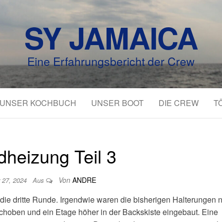
SY JAMAICA
Eine Erfahrungsbericht der Crew
UNSER KOCHBUCH
UNSER BOOT
DIE CREW
T
dheizung Teil 3
Von
ANDRE
 27, 2024
Aus
die dritte Runde. Irgendwie waren die bisherigen Halterungen n
rschoben und ein Etage höher in der Backskiste eingebaut. Eine