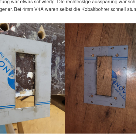
eitung war etwas schwierig. Die rechteckige aussparung war sch
ener. Bei 4mm V4A waren selbst die Kobaltbohrer schnell stu